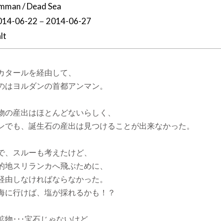
mman / Dead Sea
014-06-22－2014-06-27
lt
カタールを経由して、
のはヨルダンの首都アンマン。
物の産出はほとんどないらしく、
ンでも、誕生石の産出は見つけることが出来なかった。
で、スルーも考えたけど、
的地スリランカへ飛ぶために、
経由しなければならなかった。
海に行けば、塩が採れるかも！？
鉱物･･･宝石じゃないけど。