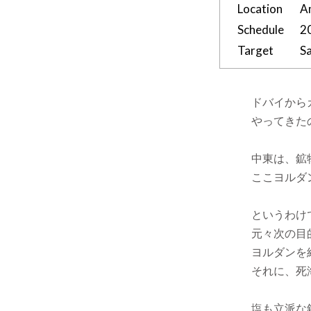
Location
A
Schedule
2
Target
Sa
ドバイから
やってきた
中東は、鉱
ここヨルダ
というわけ
元々次の目
ヨルダンを
それに、死
塩も立派な