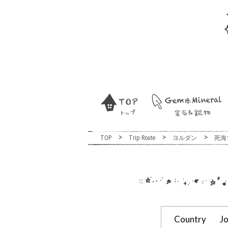
TOP
Trip Route
ヨルダン
死海
Country
J