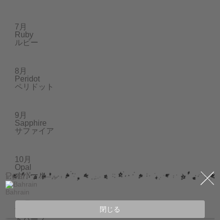
7月
Ruby
ルビー
8月
Peridot
ペリドット
9月
Sapphire
サファイア
10月
Opal
Pearl
オパール
－ パール
Bahrain
11月
閉じる
Topaz
トパーズ