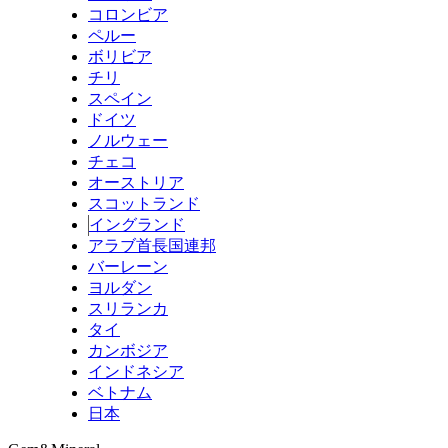
コロンビア
ペルー
ボリビア
チリ
スペイン
ドイツ
ノルウェー
チェコ
オーストリア
スコットランド
イングランド
アラブ首長国連邦
バーレーン
ヨルダン
スリランカ
タイ
カンボジア
インドネシア
ベトナム
日本