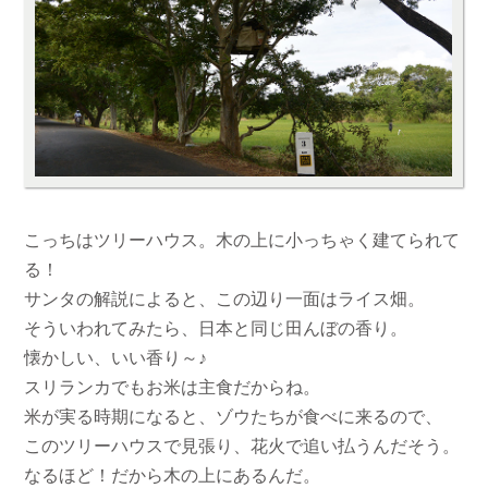
こっちはツリーハウス。木の上に小っちゃく建てられて
る！
サンタの解説によると、この辺り一面はライス畑。
そういわれてみたら、日本と同じ田んぼの香り。
懐かしい、いい香り～♪
スリランカでもお米は主食だからね。
米が実る時期になると、ゾウたちが食べに来るので、
このツリーハウスで見張り、花火で追い払うんだそう。
なるほど！だから木の上にあるんだ。